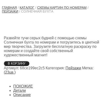
ГЛАВНАЯ
/
КАТАЛОГ
/
СХЕМЫ КАРТИН ПО НОМЕРАМ
/
ПЕЙЗАЖИ
/ СОЛНЕЧНАЯ БУХТА
Развейте тучи серых будней с помощью схемы
Солнечная бухта по номерам и погрузитесь в цветной
мир творчества. Загрузите бесплатную раскраску по
номерам и создайте свой собственный
художественный магнит!
Количество
В КОРЗИНУ
товара
Артикул:
68ce199ec2c5
Категория:
Пейзажи
Метка:
Солнечная
(23цв.)
бухта
ПОХОЖИЕ
Детали
Описание