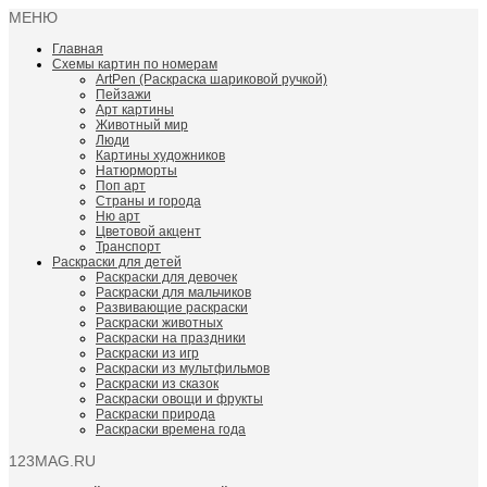
МЕНЮ
Главная
Схемы картин по номерам
ArtPen (Раскраска шариковой ручкой)
Пейзажи
Арт картины
Животный мир
Люди
Картины художников
Натюрморты
Поп арт
Страны и города
Ню арт
Цветовой акцент
Транспорт
Раскраски для детей
Раскраски для девочек
Раскраски для мальчиков
Развивающие раскраски
Раскраски животных
Раскраски на праздники
Раскраски из игр
Раскраски из мультфильмов
Раскраски из сказок
Раскраски овощи и фрукты
Раскраски природа
Раскраски времена года
123MAG.RU