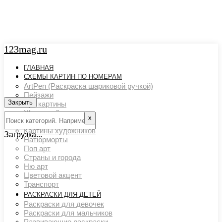
123mag.ru
ГЛАВНАЯ
СХЕМЫ КАРТИН ПО НОМЕРАМ
ArtPen (Раскраска шариковой ручкой)
Пейзажи
Закрыть
Арт картины
Животный мир
х
Люди
Картины художников
Загрузка...
Натюрморты
Поп арт
Страны и города
Ню арт
Цветовой акцент
Транспорт
РАСКРАСКИ ДЛЯ ДЕТЕЙ
Раскраски для девочек
Раскраски для мальчиков
Развивающие раскраски