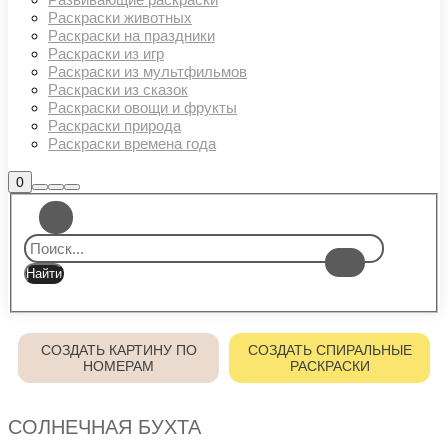
Раскраски животных
Раскраски на праздники
Раскраски из игр
Раскраски из мультфильмов
Раскраски из сказок
Раскраски овощи и фрукты
Раскраски природа
Раскраски времена года
Боковая
0
Найти
Больше
Главное
панель
информации
магазина
меню
СОЗДАТЬ КАРТИНУ ПО
СОЗДАТЬ СПИРАЛЬНЫЕ
НОМЕРАМ
РАСКРАСКИ
СОЛНЕЧНАЯ БУХТА