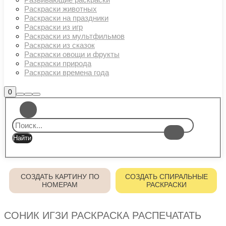
Раскраски животных
Раскраски на праздники
Раскраски из игр
Раскраски из мультфильмов
Раскраски из сказок
Раскраски овощи и фрукты
Раскраски природа
Раскраски времена года
Боковая
0
Найти
Больше
Главное
панель
информации
магазина
меню
СОЗДАТЬ КАРТИНУ ПО
СОЗДАТЬ СПИРАЛЬНЫЕ
НОМЕРАМ
РАСКРАСКИ
СОНИК ИГЗИ РАСКРАСКА РАСПЕЧАТАТЬ