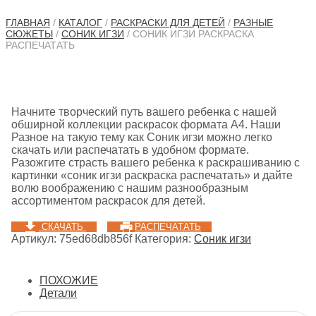
ГЛАВНАЯ
/
КАТАЛОГ
/
РАСКРАСКИ ДЛЯ ДЕТЕЙ
/
РАЗНЫЕ
СЮЖЕТЫ
/
СОНИК ИГЗИ
/ СОНИК ИГЗИ РАСКРАСКА
РАСПЕЧАТАТЬ
Начните творческий путь вашего ребенка с нашей
обширной коллекции раскрасок формата A4. Наши
Разное на такую тему как Соник игзи можно легко
скачать или распечатать в удобном формате.
Разожгите страсть вашего ребенка к раскрашиванию с
картинки «соник игзи раскраска распечатать» и дайте
волю воображению с нашим разнообразным
ассортиментом раскрасок для детей.
СКАЧАТЬ
РАСПЕЧАТАТЬ
Артикул:
75ed68db856f
Категория:
Соник игзи
ПОХОЖИЕ
Детали