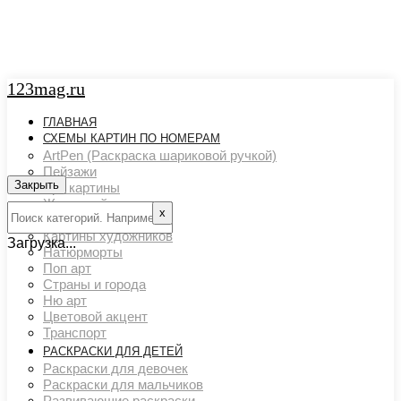
123mag.ru
ГЛАВНАЯ
СХЕМЫ КАРТИН ПО НОМЕРАМ
ArtPen (Раскраска шариковой ручкой)
Пейзажи
Закрыть
Арт картины
Животный мир
х
Люди
Картины художников
Загрузка...
Натюрморты
Поп арт
Страны и города
Ню арт
Цветовой акцент
Транспорт
РАСКРАСКИ ДЛЯ ДЕТЕЙ
Раскраски для девочек
Раскраски для мальчиков
Развивающие раскраски