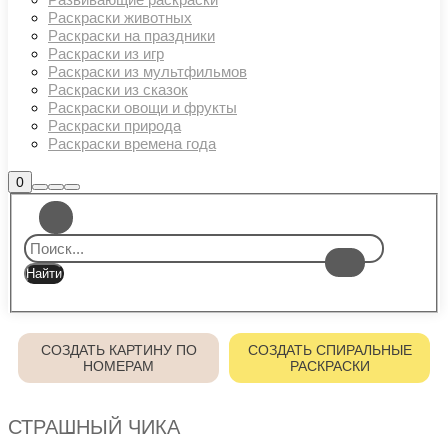
Раскраски животных
Раскраски на праздники
Раскраски из игр
Раскраски из мультфильмов
Раскраски из сказок
Раскраски овощи и фрукты
Раскраски природа
Раскраски времена года
Боковая
0
Найти
Больше
Главное
панель
информации
магазина
меню
СОЗДАТЬ КАРТИНУ ПО
СОЗДАТЬ СПИРАЛЬНЫЕ
НОМЕРАМ
РАСКРАСКИ
СТРАШНЫЙ ЧИКА