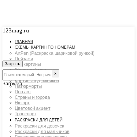
123mag.ru
ГЛАВНАЯ
СХЕМЫ КАРТИН ПО НОМЕРАМ
ArtPen (Раскраска шариковой ручкой)
Пейзажи
Закрыть
Арт картины
Животный мир
х
Люди
Картины художников
Загрузка...
Натюрморты
Поп арт
Страны и города
Ню арт
Цветовой акцент
Транспорт
РАСКРАСКИ ДЛЯ ДЕТЕЙ
Раскраски для девочек
Раскраски для мальчиков
Развивающие раскраски