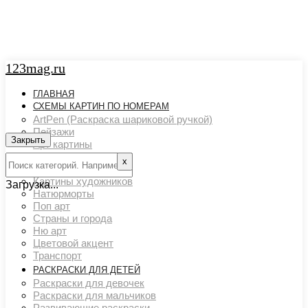
123mag.ru
ГЛАВНАЯ
СХЕМЫ КАРТИН ПО НОМЕРАМ
ArtPen (Раскраска шариковой ручкой)
Пейзажи
Закрыть
Арт картины
Животный мир
х
Люди
Картины художников
Загрузка...
Натюрморты
Поп арт
Страны и города
Ню арт
Цветовой акцент
Транспорт
РАСКРАСКИ ДЛЯ ДЕТЕЙ
Раскраски для девочек
Раскраски для мальчиков
Развивающие раскраски