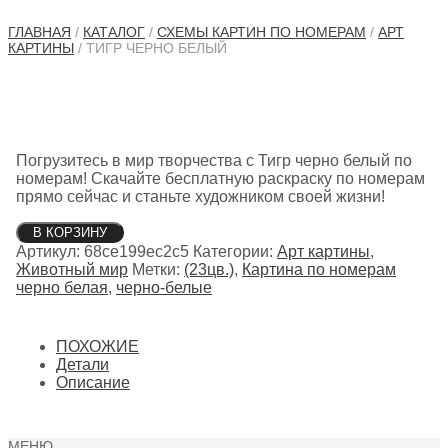
ГЛАВНАЯ
/
КАТАЛОГ
/
СХЕМЫ КАРТИН ПО НОМЕРАМ
/
АРТ
КАРТИНЫ
/ ТИГР ЧЕРНО БЕЛЫЙ
Погрузитесь в мир творчества с Тигр черно белый по
номерам! Скачайте бесплатную раскраску по номерам
прямо сейчас и станьте художником своей жизни!
Количество
В КОРЗИНУ
товара
Артикул:
68ce199ec2c5
Категории:
Арт картины
,
Тигр
Животный мир
Метки:
(23цв.)
,
Картина по номерам
черно
черно белая
,
черно-белые
белый
ПОХОЖИЕ
Детали
Описание
МЕНЮ