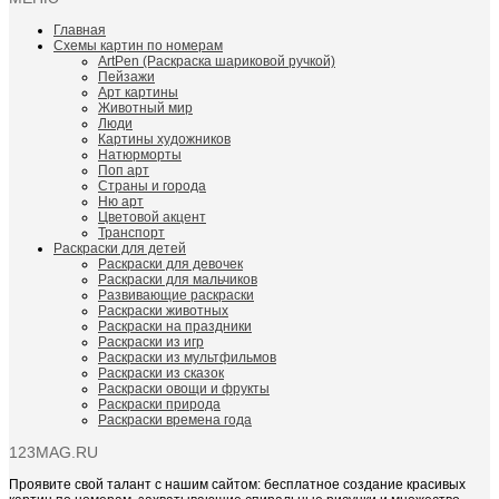
Главная
Схемы картин по номерам
ArtPen (Раскраска шариковой ручкой)
Пейзажи
Арт картины
Животный мир
Люди
Картины художников
Натюрморты
Поп арт
Страны и города
Ню арт
Цветовой акцент
Транспорт
Раскраски для детей
Раскраски для девочек
Раскраски для мальчиков
Развивающие раскраски
Раскраски животных
Раскраски на праздники
Раскраски из игр
Раскраски из мультфильмов
Раскраски из сказок
Раскраски овощи и фрукты
Раскраски природа
Раскраски времена года
123MAG.RU
Проявите свой талант с нашим сайтом: бесплатное создание красивых