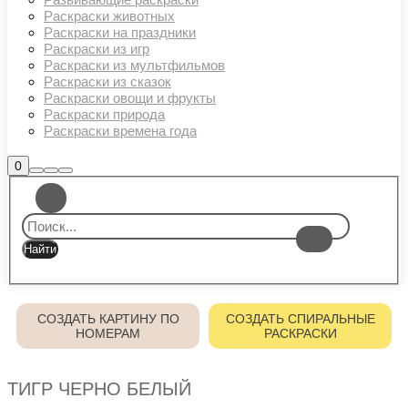
Раскраски животных
Раскраски на праздники
Раскраски из игр
Раскраски из мультфильмов
Раскраски из сказок
Раскраски овощи и фрукты
Раскраски природа
Раскраски времена года
Боковая
0
Найти
Больше
Главное
панель
информации
магазина
меню
СОЗДАТЬ КАРТИНУ ПО
СОЗДАТЬ СПИРАЛЬНЫЕ
НОМЕРАМ
РАСКРАСКИ
ТИГР ЧЕРНО БЕЛЫЙ