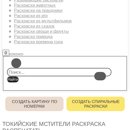
Раскраски животных
Раскраски на праздники
Раскраски из игр
Раскраски из мультфильмов
Раскраски из сказок
Раскраски овощи и фрукты
Раскраски природа
Раскраски времена года
Боковая
0
Найти
Больше
Главное
панель
информации
магазина
меню
СОЗДАТЬ КАРТИНУ ПО
СОЗДАТЬ СПИРАЛЬНЫЕ
НОМЕРАМ
РАСКРАСКИ
ТОКИЙСКИЕ МСТИТЕЛИ РАСКРАСКА