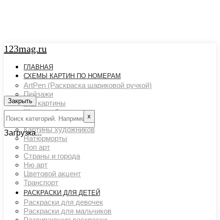
123mag.ru
ГЛАВНАЯ
СХЕМЫ КАРТИН ПО НОМЕРАМ
ArtPen (Раскраска шариковой ручкой)
Пейзажи
Закрыть
Арт картины
Животный мир
х
Люди
Картины художников
Загрузка...
Натюрморты
Поп арт
Страны и города
Ню арт
Цветовой акцент
Транспорт
РАСКРАСКИ ДЛЯ ДЕТЕЙ
Раскраски для девочек
Раскраски для мальчиков
Развивающие раскраски