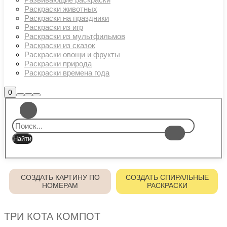
Раскраски животных
Раскраски на праздники
Раскраски из игр
Раскраски из мультфильмов
Раскраски из сказок
Раскраски овощи и фрукты
Раскраски природа
Раскраски времена года
Боковая
0
Найти
Больше
Главное
панель
информации
магазина
меню
СОЗДАТЬ КАРТИНУ ПО
СОЗДАТЬ СПИРАЛЬНЫЕ
НОМЕРАМ
РАСКРАСКИ
ТРИ КОТА КОМПОТ