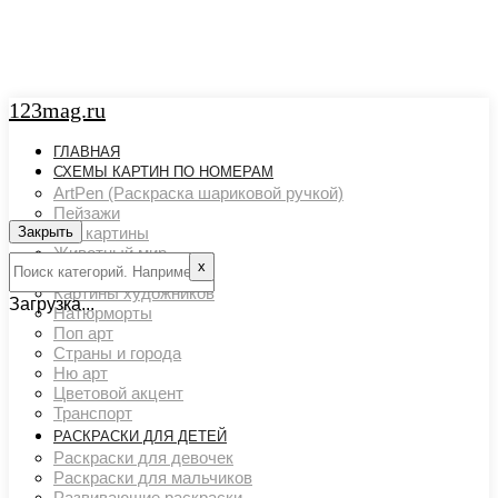
123mag.ru
ГЛАВНАЯ
СХЕМЫ КАРТИН ПО НОМЕРАМ
ArtPen (Раскраска шариковой ручкой)
Пейзажи
Закрыть
Арт картины
Животный мир
х
Люди
Картины художников
Загрузка...
Натюрморты
Поп арт
Страны и города
Ню арт
Цветовой акцент
Транспорт
РАСКРАСКИ ДЛЯ ДЕТЕЙ
Раскраски для девочек
Раскраски для мальчиков
Развивающие раскраски