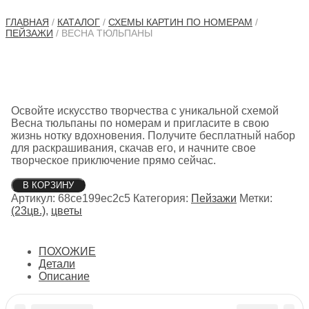
ГЛАВНАЯ
/
КАТАЛОГ
/
СХЕМЫ КАРТИН ПО НОМЕРАМ
/
ПЕЙЗАЖИ
/ ВЕСНА ТЮЛЬПАНЫ
Освойте искусство творчества с уникальной схемой
Весна тюльпаны по номерам и пригласите в свою
жизнь нотку вдохновения. Получите бесплатный набор
для раскрашивания, скачав его, и начните свое
творческое приключение прямо сейчас.
Количество
В КОРЗИНУ
товара
Артикул:
68ce199ec2c5
Категория:
Пейзажи
Метки:
Весна
(23цв.)
,
цветы
тюльпаны
ПОХОЖИЕ
Детали
Описание