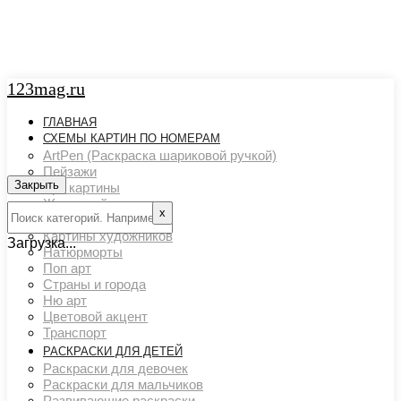
123mag.ru
ГЛАВНАЯ
СХЕМЫ КАРТИН ПО НОМЕРАМ
ArtPen (Раскраска шариковой ручкой)
Пейзажи
Закрыть
Арт картины
Животный мир
х
Люди
Картины художников
Загрузка...
Натюрморты
Поп арт
Страны и города
Ню арт
Цветовой акцент
Транспорт
РАСКРАСКИ ДЛЯ ДЕТЕЙ
Раскраски для девочек
Раскраски для мальчиков
Развивающие раскраски