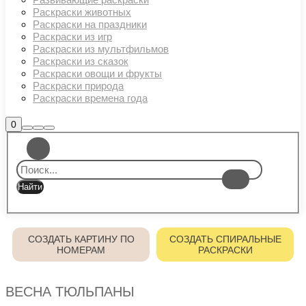
Раскраски животных
Раскраски на праздники
Раскраски из игр
Раскраски из мультфильмов
Раскраски из сказок
Раскраски овощи и фрукты
Раскраски природа
Раскраски времена года
Боковая
0
Найти
Больше
Главное
панель
информации
магазина
меню
СОЗДАТЬ КАРТИНУ ПО
СОЗДАТЬ СПИРАЛЬНЫЕ
НОМЕРАМ
РАСКРАСКИ
ВЕСНА ТЮЛЬПАНЫ