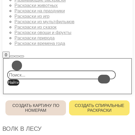
Раскраски животных
Раскраски на праздники
Раскраски из игр
Раскраски из мультфильмов
Раскраски из сказок
Раскраски овощи и фрукты
Раскраски природа
Раскраски времена года
Боковая
0
Найти
Больше
Главное
панель
информации
магазина
меню
СОЗДАТЬ КАРТИНУ ПО
СОЗДАТЬ СПИРАЛЬНЫЕ
НОМЕРАМ
РАСКРАСКИ
ВОЛК В ЛЕСУ