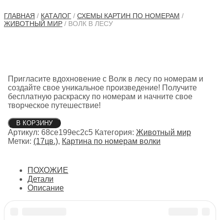
ГЛАВНАЯ
/
КАТАЛОГ
/
СХЕМЫ КАРТИН ПО НОМЕРАМ
/
ЖИВОТНЫЙ МИР
/ ВОЛК В ЛЕСУ
Пригласите вдохновение с Волк в лесу по номерам и
создайте свое уникальное произведение! Получите
бесплатную раскраску по номерам и начните свое
творческое путешествие!
Количество
В КОРЗИНУ
товара
Артикул:
68ce199ec2c5
Категория:
Животный мир
Волк
Метки:
(17цв.)
,
Картина по номерам волки
в
лесу
ПОХОЖИЕ
Детали
Описание