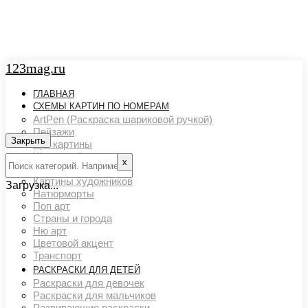
123mag.ru
ГЛАВНАЯ
СХЕМЫ КАРТИН ПО НОМЕРАМ
ArtPen (Раскраска шариковой ручкой)
Пейзажи
Закрыть
Арт картины
Животный мир
х
Люди
Картины художников
Загрузка...
Натюрморты
Поп арт
Страны и города
Ню арт
Цветовой акцент
Транспорт
РАСКРАСКИ ДЛЯ ДЕТЕЙ
Раскраски для девочек
Раскраски для мальчиков
Развивающие раскраски