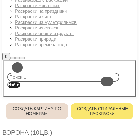
Раскраски животных
Раскраски на праздники
Раскраски из игр
Раскраски из мультфильмов
Раскраски из сказок
Раскраски овощи и фрукты
Раскраски природа
Раскраски времена года
Боковая
0
Найти
Больше
Главное
панель
информации
магазина
меню
СОЗДАТЬ КАРТИНУ ПО
СОЗДАТЬ СПИРАЛЬНЫЕ
НОМЕРАМ
РАСКРАСКИ
ВОРОНА (10ЦВ.)