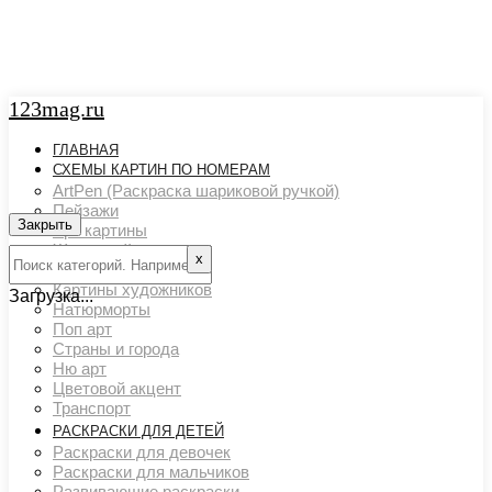
123mag.ru
ГЛАВНАЯ
СХЕМЫ КАРТИН ПО НОМЕРАМ
ArtPen (Раскраска шариковой ручкой)
Пейзажи
Закрыть
Арт картины
Животный мир
х
Люди
Картины художников
Загрузка...
Натюрморты
Поп арт
Страны и города
Ню арт
Цветовой акцент
Транспорт
РАСКРАСКИ ДЛЯ ДЕТЕЙ
Раскраски для девочек
Раскраски для мальчиков
Развивающие раскраски