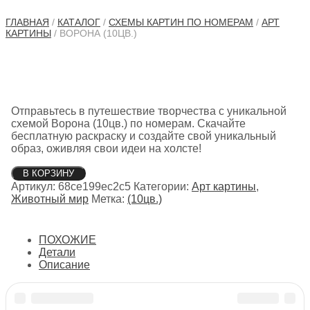
ГЛАВНАЯ
/
КАТАЛОГ
/
СХЕМЫ КАРТИН ПО НОМЕРАМ
/
АРТ
КАРТИНЫ
/ ВОРОНА (10ЦВ.)
Отправьтесь в путешествие творчества с уникальной
схемой Ворона (10цв.) по номерам. Скачайте
бесплатную раскраску и создайте свой уникальный
образ, оживляя свои идеи на холсте!
Количество
В КОРЗИНУ
товара
Артикул:
68ce199ec2c5
Категории:
Арт картины
,
Ворона
Животный мир
Метка:
(10цв.)
(10цв.)
ПОХОЖИЕ
Детали
Описание