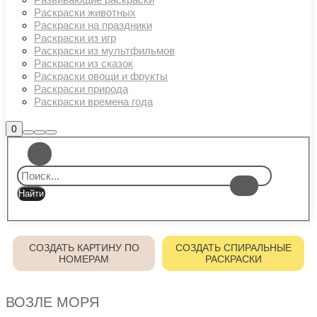
Раскраски животных
Раскраски на праздники
Раскраски из игр
Раскраски из мультфильмов
Раскраски из сказок
Раскраски овощи и фрукты
Раскраски природа
Раскраски времена года
Боковая
0
Найти
Больше
Главное
панель
информации
магазина
меню
СОЗДАТЬ КАРТИНУ ПО
СОЗДАТЬ СПИРАЛЬНЫЕ
НОМЕРАМ
РАСКРАСКИ
ВОЗЛЕ МОРЯ