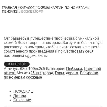
ГЛАВНАЯ
/
КАТАЛОГ
/
СХЕМЫ КАРТИН ПО НОМЕРАМ
/
ПЕЙЗАЖИ
/ ВОЗЛЕ МОРЯ
Отправьтесь в путешествие творчества с уникальной
схемой Возле моря по номерам. Загрузите бесплатную
раскраску по номерам, чтобы начать создание своего
собственного произведения и почувствовать себя
настоящим художником.
Количество
В КОРЗИНУ
товара
Артикул:
68ce199ec2c5
Категории:
Пейзажи
,
Цветовой
Возле
акцент
Метки:
(25цв.)
,
город
,
Горы
,
дорога
,
Раскраски
моря
по номерам сложные
ПОХОЖИЕ
Детали
Описание