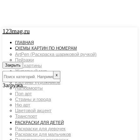
123mag.ru
ГЛАВНАЯ
СХЕМЫ КАРТИН ПО НОМЕРАМ
ArtPen (Раскраска шариковой ручкой)
Пейзажи
Закрыть
Арт картины
Животный мир
х
Люди
Картины художников
Загрузка...
Натюрморты
Поп арт
Страны и города
Ню арт
Цветовой акцент
Транспорт
РАСКРАСКИ ДЛЯ ДЕТЕЙ
Раскраски для девочек
Раскраски для мальчиков
Развивающие раскраски