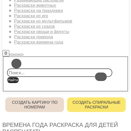
Раскраски животных
Раскраски на праздники
Раскраски из игр
Раскраски из мультфильмов
Раскраски из сказок
Раскраски овощи и фрукты
Раскраски природа
Раскраски времена года
Боковая
0
Найти
Больше
Главное
панель
информации
магазина
меню
СОЗДАТЬ КАРТИНУ ПО
СОЗДАТЬ СПИРАЛЬНЫЕ
НОМЕРАМ
РАСКРАСКИ
ВРЕМЕНА ГОДА РАСКРАСКА ДЛЯ ДЕТЕЙ