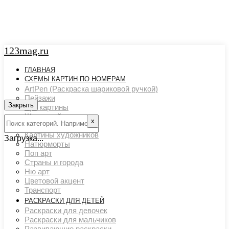
123mag.ru
ГЛАВНАЯ
СХЕМЫ КАРТИН ПО НОМЕРАМ
ArtPen (Раскраска шариковой ручкой)
Пейзажи
Закрыть
Арт картины
Животный мир
х
Люди
Картины художников
Загрузка...
Натюрморты
Поп арт
Страны и города
Ню арт
Цветовой акцент
Транспорт
РАСКРАСКИ ДЛЯ ДЕТЕЙ
Раскраски для девочек
Раскраски для мальчиков
Развивающие раскраски