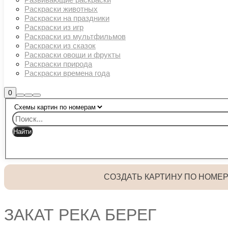
Раскраски животных
Раскраски на праздники
Раскраски из игр
Раскраски из мультфильмов
Раскраски из сказок
Раскраски овощи и фрукты
Раскраски природа
Раскраски времена года
Боковая
0
Найти
Больше
Главное
панель
информации
магазина
меню
СОЗДАТЬ КАРТИНУ ПО НОМЕ
ЗАКАТ РЕКА БЕРЕГ