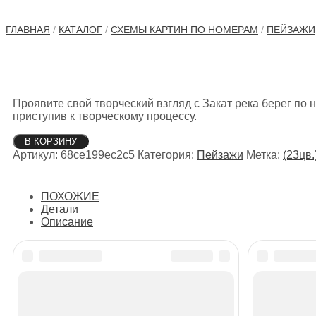
ГЛАВНАЯ
/
КАТАЛОГ
/
СХЕМЫ КАРТИН ПО НОМЕРАМ
/
ПЕЙЗАЖИ
Проявите свой творческий взгляд с Закат река берег по
приступив к творческому процессу.
Количество
В КОРЗИНУ
товара
Артикул:
68ce199ec2c5
Категория:
Пейзажи
Метка:
(23цв.
Закат
река
берег
ПОХОЖИЕ
Детали
Описание