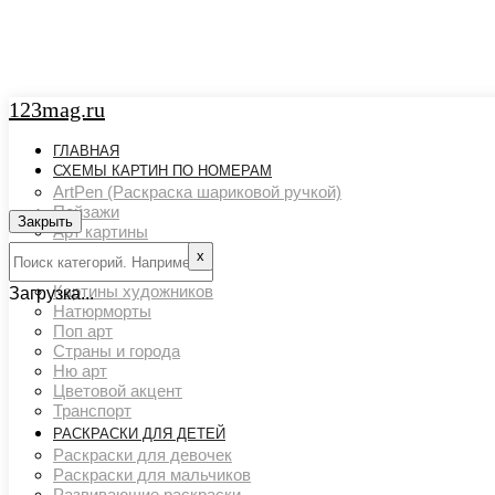
123mag.ru
ГЛАВНАЯ
СХЕМЫ КАРТИН ПО НОМЕРАМ
ArtPen (Раскраска шариковой ручкой)
Пейзажи
Закрыть
Арт картины
Животный мир
х
Люди
Картины художников
Загрузка...
Натюрморты
Поп арт
Страны и города
Ню арт
Цветовой акцент
Транспорт
РАСКРАСКИ ДЛЯ ДЕТЕЙ
Раскраски для девочек
Раскраски для мальчиков
Развивающие раскраски