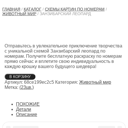
ГЛАВНАЯ
/
КАТАЛОГ
/
СХЕМЫ КАРТИН ПО НОМЕРАМ
/
ЖИВОТНЫЙ МИР
/ ЗАНЗИБАРСКИЙ ЛЕОПАРД
Отправьтесь в увлекательное приключение творчества
с уникальной схемой Занзибарский леопард по
номерам. Получите бесплатную раскраску по номерам
прямо сейчас и вплетите свою индивидуальность в
каждую крошку вашего будущего шедевра!
Количество
В КОРЗИНУ
товара
Артикул:
68ce199ec2c5
Категория:
Животный мир
Занзибарский
Метка:
(23цв.)
леопард
ПОХОЖИЕ
Детали
Описание