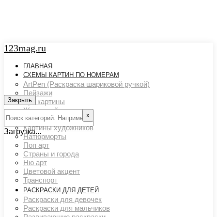
123mag.ru
ГЛАВНАЯ
СХЕМЫ КАРТИН ПО НОМЕРАМ
ArtPen (Раскраска шариковой ручкой)
Пейзажи
Закрыть
Арт картины
Животный мир
х
Люди
Картины художников
Загрузка...
Натюрморты
Поп арт
Страны и города
Ню арт
Цветовой акцент
Транспорт
РАСКРАСКИ ДЛЯ ДЕТЕЙ
Раскраски для девочек
Раскраски для мальчиков
Развивающие раскраски