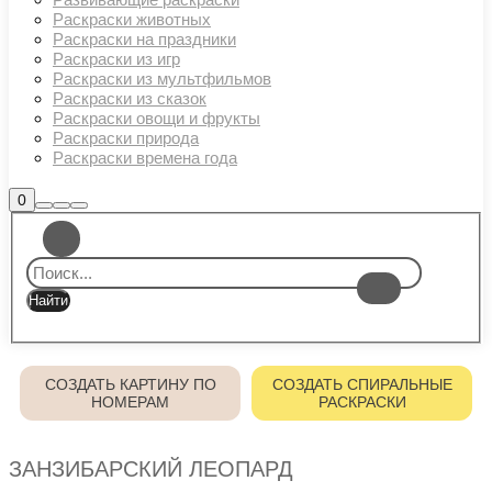
Раскраски животных
Раскраски на праздники
Раскраски из игр
Раскраски из мультфильмов
Раскраски из сказок
Раскраски овощи и фрукты
Раскраски природа
Раскраски времена года
Боковая
0
Найти
Больше
Главное
панель
информации
магазина
меню
СОЗДАТЬ КАРТИНУ ПО
СОЗДАТЬ СПИРАЛЬНЫЕ
НОМЕРАМ
РАСКРАСКИ
ЗАНЗИБАРСКИЙ ЛЕОПАРД