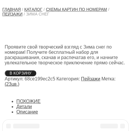
ГЛАВНАЯ
/
КАТАЛОГ
/
СХЕМЫ КАРТИН ПО НОМЕРАМ
/
ПЕЙЗАЖИ
/ ЗИМА СНЕГ
Проявите свой творческий взгляд с Зима снег по
номерам! Получите бесплатный набор для
раскрашивания, скачав и распечатав его, и начните
увлекательное творческое приключение прямо сейчас.
Количество
В КОРЗИНУ
товара
Артикул:
68ce199ec2c5
Категория:
Пейзажи
Метка:
Зима
(23цв.)
снег
ПОХОЖИЕ
Детали
Описание