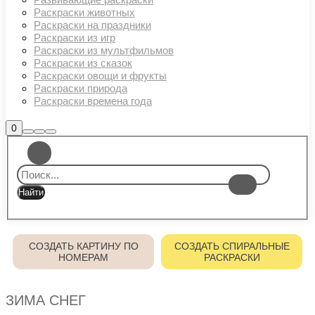
Раскраски животных
Раскраски на праздники
Раскраски из игр
Раскраски из мультфильмов
Раскраски из сказок
Раскраски овощи и фрукты
Раскраски природа
Раскраски времена года
Боковая
0
Найти
Больше
Главное
панель
информации
магазина
меню
СОЗДАТЬ КАРТИНУ ПО
СОЗДАТЬ СПИРАЛЬНЫЕ
НОМЕРАМ
РАСКРАСКИ
ЗИМА СНЕГ