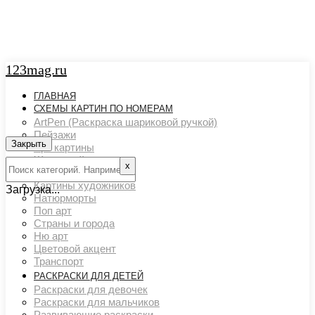
123mag.ru
ГЛАВНАЯ
СХЕМЫ КАРТИН ПО НОМЕРАМ
ArtPen (Раскраска шариковой ручкой)
Пейзажи
Закрыть
Арт картины
Животный мир
х
Люди
Картины художников
Загрузка...
Натюрморты
Поп арт
Страны и города
Ню арт
Цветовой акцент
Транспорт
РАСКРАСКИ ДЛЯ ДЕТЕЙ
Раскраски для девочек
Раскраски для мальчиков
Развивающие раскраски